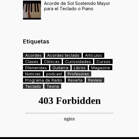
Acorde de Sol Sostenido Mayor
para el Teclado o Piano
Etiquetas
Acordes
Acordes teclado
Artículos
Clases
Clinicas
Curiosidades
Cursos
Efemerides
Guitarra
Libros
Magazine
Noticias
podcast
Profesores
Programa de Radio
Reseña
Review
Teclado
Teoria