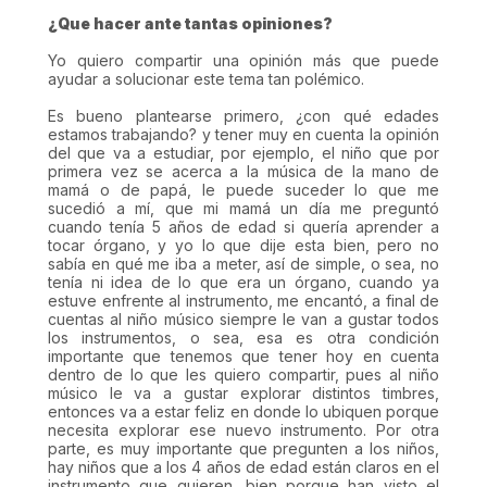
¿Que hacer ante tantas opiniones?
Yo quiero compartir una opinión más que puede
ayudar a solucionar este tema tan polémico.
Es bueno plantearse primero, ¿con qué edades
estamos trabajando? y tener muy en cuenta la opinión
del que va a estudiar, por ejemplo, el niño que por
primera vez se acerca a la música de la mano de
mamá o de papá, le puede suceder lo que me
sucedió a mí, que mi mamá un día me preguntó
cuando tenía 5 años de edad si quería aprender a
tocar órgano, y yo lo que dije esta bien, pero no
sabía en qué me iba a meter, así de simple, o sea, no
tenía ni idea de lo que era un órgano, cuando ya
estuve enfrente al instrumento, me encantó, a final de
cuentas al niño músico siempre le van a gustar todos
los instrumentos, o sea, esa es otra condición
importante que tenemos que tener hoy en cuenta
dentro de lo que les quiero compartir, pues al niño
músico le va a gustar explorar distintos timbres,
entonces va a estar feliz en donde lo ubiquen porque
necesita explorar ese nuevo instrumento. Por otra
parte, es muy importante que pregunten a los niños,
hay niños que a los 4 años de edad están claros en el
instrumento que quieren, bien porque han visto el