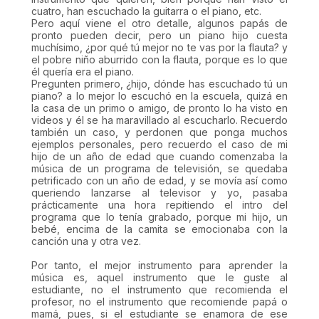
cuatro, han escuchado la guitarra o el piano, etc.
Pero aquí viene el otro detalle, algunos papás de
pronto pueden decir, pero un piano hijo cuesta
muchísimo, ¿por qué tú mejor no te vas por la flauta? y
el pobre niño aburrido con la flauta, porque es lo que
él quería era el piano.
Pregunten primero, ¿hijo, dónde has escuchado tú un
piano? a lo mejor lo escuchó en la escuela, quizá en
la casa de un primo o amigo, de pronto lo ha visto en
videos y él se ha maravillado al escucharlo. Recuerdo
también un caso, y perdonen que ponga muchos
ejemplos personales, pero recuerdo el caso de mi
hijo de un año de edad que cuando comenzaba la
música de un programa de televisión, se quedaba
petrificado con un año de edad, y se movía así como
queriendo lanzarse al televisor y yo, pasaba
prácticamente una hora repitiendo el intro del
programa que lo tenía grabado, porque mi hijo, un
bebé, encima de la camita se emocionaba con la
canción una y otra vez.
Por tanto, el mejor instrumento para aprender la
música es, aquel instrumento que le guste al
estudiante, no el instrumento que recomienda el
profesor, no el instrumento que recomiende papá o
mamá, pues, si el estudiante se enamora de ese