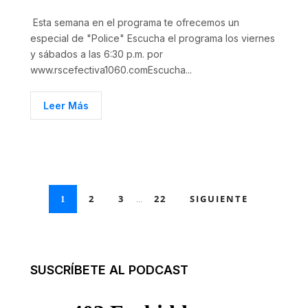
Esta semana en el programa te ofrecemos un
especial de "Police" Escucha el programa los viernes
y sábados a las 6:30 p.m. por
www.rscefectiva1060.comEscucha...
Leer Más
2
3
22
SIGUIENTE
1
...
SUSCRÍBETE AL PODCAST