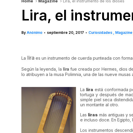
Home
Magazine
Lira, el instrumento de los dioses
Lira, el instrum
By
Anónimo
septiembre 20, 2017
Curiosidades
Magazine
•
•
lira
La
es un instrumento de cuerda punteada con forma d
lira
Según la leyenda, la
fue creada por Hermes, dios de 
lo atribuyen a la musa Polimnia, una de las nueve musas a
La
lira
está conformada po
tortuga y después de mad
simple piel seca distendi
un montante al otro.
Las
liras
más antiguas y se
e incluso doce. En Egipto, 
Los instrumentos descend