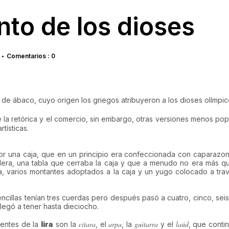
ento de los dioses
Comentarios : 0
•
e ábaco, cuyo origen los griegos atribuyeron a los dioses olímpic
la retórica y el comercio, sin embargo, otras versiones menos pop
rtísticas.
r una caja, que en un principio era confeccionada con caparazo
era, una tabla que cerraba la caja y que a menudo no era más q
da, varios montantes adoptados a la caja y un yugo colocado a tra
ncillas tenían tres cuerdas pero después pasó a cuatro, cinco, seis,
llegó a tener hasta dieciocho.
cítara
arpa
guitarra
laúd
ientes de la
lira
son la
, el
, la
y el
, que conti