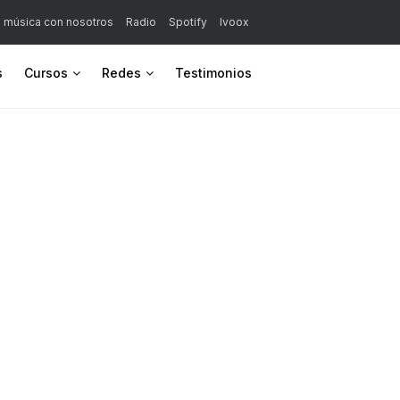
a música con nosotros
Radio
Spotify
Ivoox
s
Cursos
Redes
Testimonios