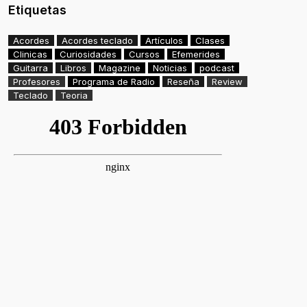
Etiquetas
Acordes
Acordes teclado
Artículos
Clases
Clinicas
Curiosidades
Cursos
Efemerides
Guitarra
Libros
Magazine
Noticias
podcast
Profesores
Programa de Radio
Reseña
Review
Teclado
Teoria