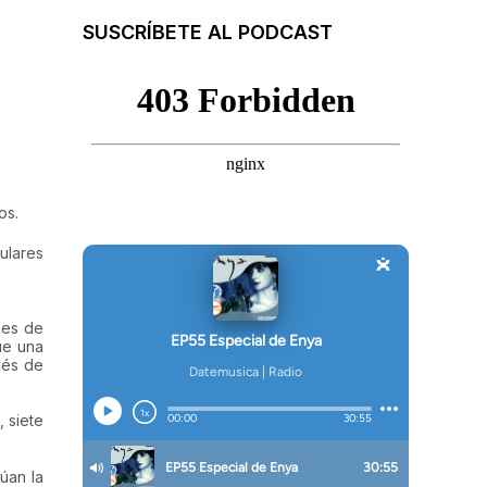
SUSCRÍBETE AL PODCAST
os.
ulares
nes de
ue una
vés de
 siete
núan la