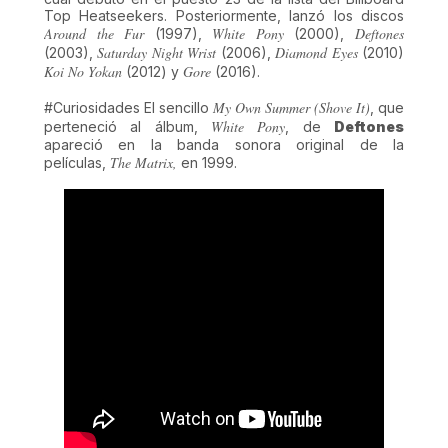
Top Heatseekers. Posteriormente, lanzó los discos
Around the Fur
White Pony
Deftones
(1997),
(2000),
Saturday Night Wrist
Diamond Eyes
(2003),
(2006),
(2010)
Koi No Yokan
Gore
(2012) y
(2016).
My Own Summer (Shove It)
#Curiosidades El sencillo
, que
White Pony
perteneció al álbum,
, de
Deftones
apareció en la banda sonora original de la
The Matrix,
películas,
en 1999.