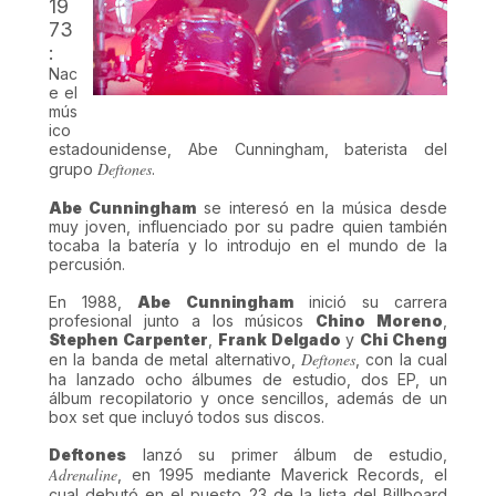
19
73
:
Nac
e el
mús
ico
estadounidense, Abe Cunningham, baterista del
Deftones
grupo
.
Abe Cunningham
se interesó en la música desde
muy joven, influenciado por su padre quien también
tocaba la batería y lo introdujo en el mundo de la
percusión.
En 1988,
Abe Cunningham
inició su carrera
profesional junto a los músicos
Chino Moreno
,
Stephen Carpenter
,
Frank Delgado
y
Chi Cheng
Deftones
en la banda de metal alternativo,
, con la cual
ha lanzado ocho álbumes de estudio, dos EP, un
álbum recopilatorio y once sencillos, además de un
box set que incluyó todos sus discos.
Deftones
lanzó su primer álbum de estudio,
Adrenaline
, en 1995 mediante Maverick Records, el
cual debutó en el puesto 23 de la lista del Billboard