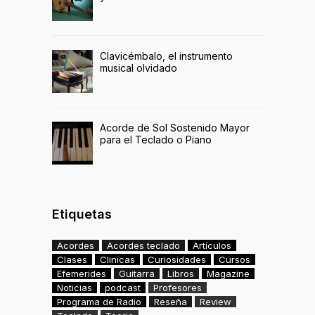
Clavicémbalo, el instrumento
musical olvidado
Acorde de Sol Sostenido Mayor
para el Teclado o Piano
Etiquetas
Acordes
Acordes teclado
Artículos
Clases
Clinicas
Curiosidades
Cursos
Efemerides
Guitarra
Libros
Magazine
Noticias
podcast
Profesores
Programa de Radio
Reseña
Review