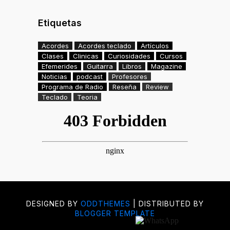
Etiquetas
Acordes
Acordes teclado
Artículos
Clases
Clinicas
Curiosidades
Cursos
Efemerides
Guitarra
Libros
Magazine
Noticias
podcast
Profesores
Programa de Radio
Reseña
Review
Teclado
Teoria
DESIGNED BY
ODDTHEMES
| DISTRIBUTED BY
BLOGGER TEMPLATE