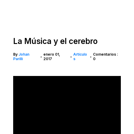
La Música y el cerebro
By
Johan
enero 01,
Artículo
Comentarios :
•
•
•
Parilli
2017
s
0