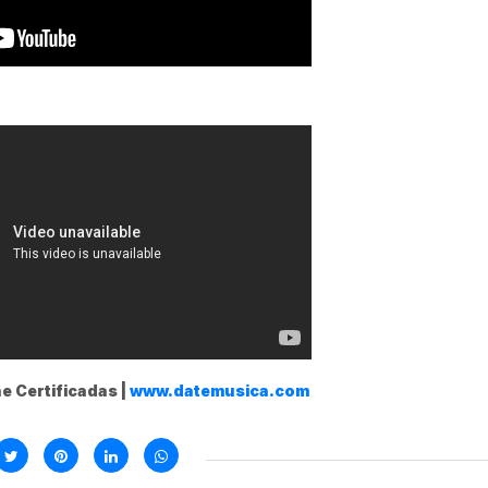
e Certificadas |
www.datemusica.com