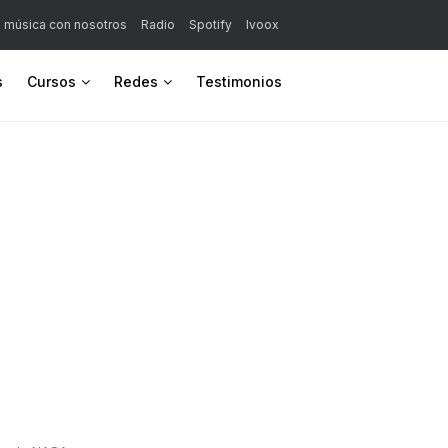
a música con nosotros
Radio
Spotify
Ivoox
s
Cursos
Redes
Testimonios