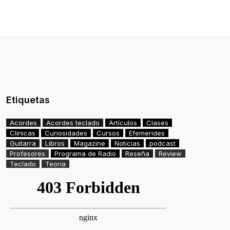
Etiquetas
Acordes
Acordes teclado
Artículos
Clases
Clinicas
Curiosidades
Cursos
Efemerides
Guitarra
Libros
Magazine
Noticias
podcast
Profesores
Programa de Radio
Reseña
Review
Teclado
Teoria