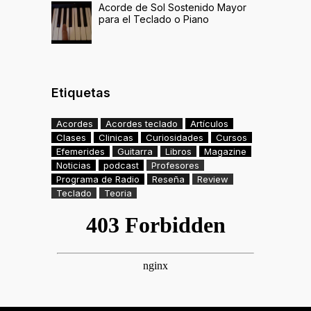
Acorde de Sol Sostenido Mayor
para el Teclado o Piano
Etiquetas
Acordes
Acordes teclado
Artículos
Clases
Clinicas
Curiosidades
Cursos
Efemerides
Guitarra
Libros
Magazine
Noticias
podcast
Profesores
Programa de Radio
Reseña
Review
Teclado
Teoria