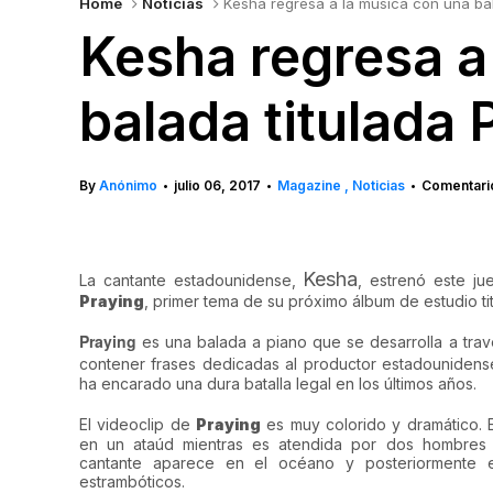
Home
Noticias
Kesha regresa a la música con una bal
Kesha regresa a
balada titulada 
By
Anónimo
julio 06, 2017
Magazine
Noticias
Comentario
•
•
•
Kesha
La cantante estadounidense,
, estrenó este ju
Praying
, primer tema de su próximo álbum de estudio t
Praying
es una balada a piano que se desarrolla a tra
contener frases dedicadas al productor estadouniden
ha encarado una dura batalla legal en los últimos años.
El videoclip de
Praying
es muy colorido y dramático.
en un ataúd mientras es atendida por dos hombres
cantante aparece en el océano y posteriormente e
estrambóticos.