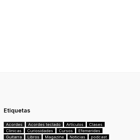
Etiquetas
Acordes
Acordes teclado
Artículos
Clases
Clinicas
Curiosidades
Cursos
Efemerides
Guitarra
Libros
Magazine
Noticias
podcast