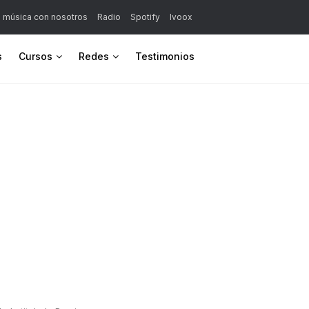
a música con nosotros
Radio
Spotify
Ivoox
s
Cursos
Redes
Testimonios