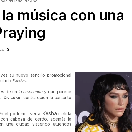
ada titulada Praying
 la música con una
Praying
s : 0
eves su nuevo sencillo promocional
Rainbow
itulado
.
in crescendo
vés de un
y que parece
Dr. Luke
se
, contra quien la cantante
Kesha
 En él podemos ver a
metida
 con cabeza de cerdo, además la
n una ciudad vistiendo atuendos