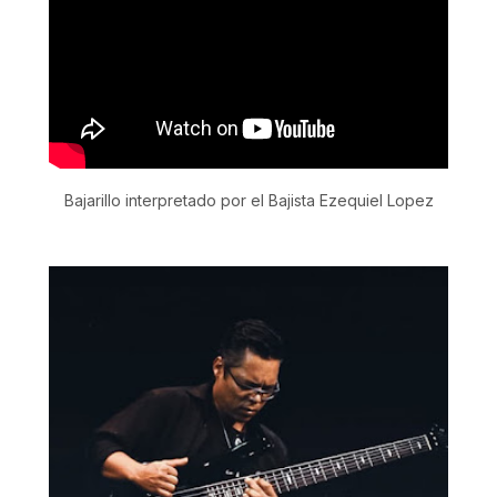
Bajarillo interpretado por el Bajista Ezequiel Lopez